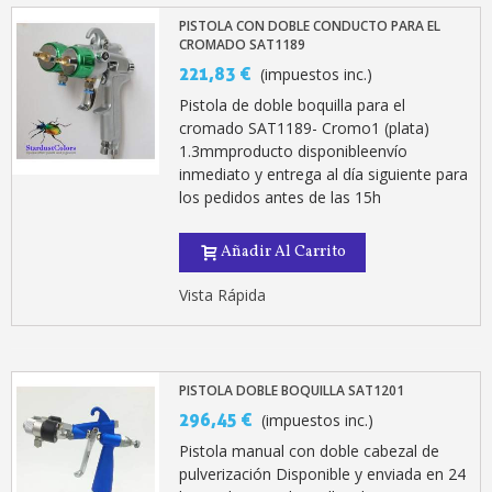
PISTOLA CON DOBLE CONDUCTO PARA EL
CROMADO SAT1189
221,83 €
(impuestos inc.)
Pistola de doble boquilla para el
cromado SAT1189- Cromo1 (plata)
1.3mmproducto disponibleenvío
inmediato y entrega al día siguiente para
los pedidos antes de las 15h
Añadir Al Carrito
Suscríbete al bolet
Entrega en un pla
Vista Rápida
Paga en 4 plazos sin comisione
Obtenga su presupuesto on
PISTOLA DOBLE BOQUILLA SAT1201
Comparte tus creaci
296,45 €
(impuestos inc.)
Gana puntos de fidel
Pistola manual con doble cabezal de
Devuelve los productos 
pulverización Disponible y enviada en 24