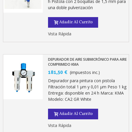
5 € de descuento e
h Pistola con 2 boquillas de 1,5 mm para
una doble pulverización
Cupón de 10 € por 
Suscríbete al bolet
Añadir Al Carrito
Entrega en un pla
Vista Rápida
Paga en 4 plazos sin comisione
Obtenga su presupuesto on
Comparte tus creaci
DEPURADOR DE AIRE SUBMICRÓNICO PARA AIRE
COMPRIMIDO KMA
Gana puntos de fidel
181,50 €
(impuestos inc.)
Devuelve los productos 
Depurador para pintura con pistola
5 € de descuento e
Filtración total 1 µm y 0,01 µm Peso 1 kg
Cupón de 10 € por 
Entrega: disponible en 24 h Marca: KMA
Modelo: CA2 GR White
Suscríbete al bolet
Añadir Al Carrito
Vista Rápida