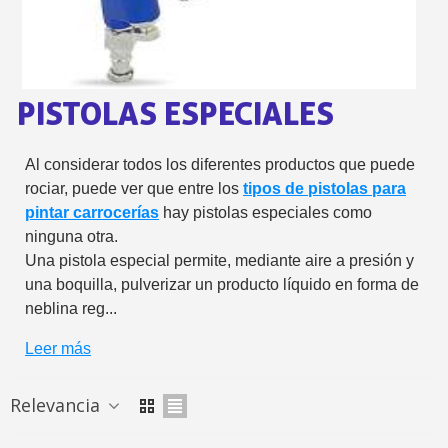
5 € de descuento e
Cupón de 10 € por 
Suscríbete al bolet
PISTOLAS ESPECIALES
Entrega en un pla
Paga en 4 plazos sin comisione
Al considerar todos los diferentes productos que puede
Obtenga su presupuesto on
rociar, puede ver que entre los
tipos de pistolas para
pintar carrocerías
hay pistolas especiales como
Comparte tus creaci
ninguna otra.
Gana puntos de fidel
Una pistola especial permite, mediante aire a presión y
Devuelve los productos 
una boquilla, pulverizar un producto líquido en forma de
neblina reg...
5 € de descuento e
Cupón de 10 € por 
Leer más
Suscríbete al bolet
Relevancia