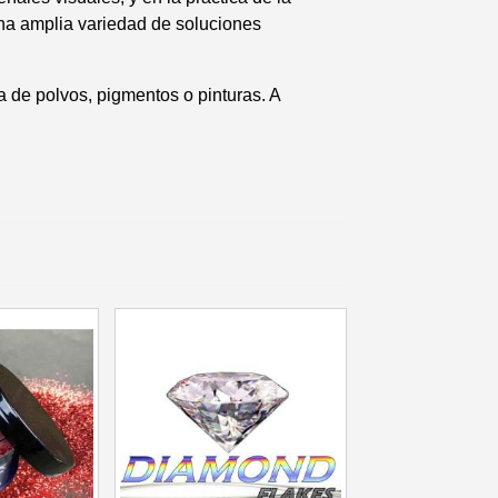
na amplia variedad de soluciones
 en tu primer pedido
r cada recomendación
 de polvos, pigmentos o pinturas. A
etín: 5€ de descuento
azo de 48-72 horas.
es en compras superiores a 30 €.
nline en menos de 1 minuto.
ciones y recibe vales
lidad con cada pedido.
s en un plazo de 14 días.
 en tu primer pedido
r cada recomendación
etín: 5€ de descuento