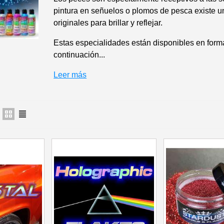
pintura en señuelos o plomos de pesca existe u
5 € de descuento
originales para brillar y reflejar.
Cupón de 10 € po
Estas especialidades están disponibles en forma
Suscríbete al bol
continuación...
Entrega en un pl
Leer más
Paga en 4 plazos sin comision
Obtenga su presupuesto o
Comparte tus crea
Gana puntos de fide
Devuelve los producto
5 € de descuento
Cupón de 10 € po
Suscríbete al bol