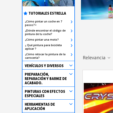
TUTORIALES ESTRELLA
¿Cómo pintar un coche en 7
pasos?<
¿Dónde encontrar el código de
pintura de tu coche?
¿Cómo pintar una moto?
¿ Qué pintura para bicicleta
aplicar ?
¿Cómo retocar la pintura de la
Relevancia
carrocería?
VEHÍCULOS Y DIVERSOS
PREPARACIÓN,
REPARACIÓN Y BARNIZ DE
ACABADO.
PINTURAS CON EFECTOS
ESPECIALES
HERRAMIENTAS DE
APLICACIÓN