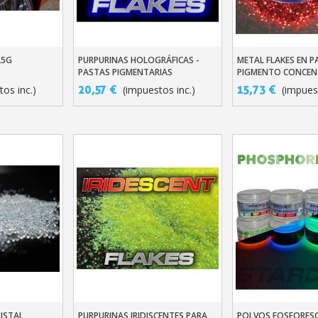
25G
PURPURINAS HOLOGRÁFICAS -
METAL FLAKES EN P
ito
Añadir Al Carrito
Añadir Al Carr
PASTAS PIGMENTARIAS
PIGMENTO CONCE
CONCENTRADAS
20,57 €
15,73 €
tos inc.)
(impuestos inc.)
(impuest
Suscríbete al bol
Entrega en un pl
Paga en 4 plazos sin comision
Obtenga su presupuesto o
Comparte tus crea
Gana puntos de fide
Devuelve los producto
RISTAL
PURPURINAS IRIDISCENTES PARA
POLVOS FOSFORES
ito
Añadir Al Carrito
Añadir Al Carr