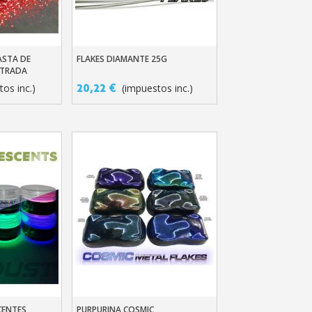
ASTA DE
FLAKES DIAMANTE 25G
ito
Añadir Al Carrito
NTRADA
20,22 €
os inc.)
(impuestos inc.)
etín: 5€ de descuento
azo de 48-72 horas.
es en compras superiores a 30 €.
nline en menos de 1 minuto.
ciones y recibe vales
lidad con cada pedido.
s en un plazo de 14 días.
CENTES
PURPURINA COSMIC
ito
Añadir Al Carrito