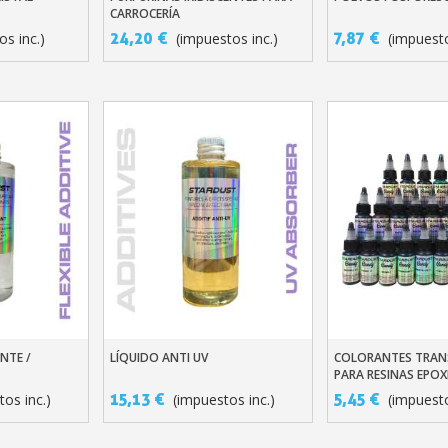
5 € de descuento
CARROCERÍA
Cupón de 10 € po
24,20 €
7,87 €
os inc.)
(impuestos inc.)
(impuesto
Suscríbete al bol
Entrega en un pl
Paga en 4 plazos sin comision
Obtenga su presupuesto o
Comparte tus crea
Gana puntos de fide
Devuelve los producto
5 € de descuento
Cupón de 10 € po
Suscríbete al bol
ANTE /
LÍQUIDO ANTI UV
COLORANTES TRAN
ito
Añadir Al Carrito
Añadir Al Carr
PARA RESINAS EPOX
15,13 €
5,45 €
tos inc.)
(impuestos inc.)
(impuesto