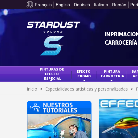
Français
English
Deutsch
Italiano
Român
Por
IMPRIMACION
CARROCERÍA,
PINTURAS DE 
EFECTO 
PINTURA 
BAR
EFECTO 
CROMO
CARROCERIA
AC
ESPECIAL
Inicio
>
Especialidades artísticas y personalizadas
>
P