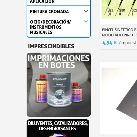
APLICACIÓN
PINTURA CROMADA
OCIO/DECORACIÓN/
INSTRUMENTOS
PINCEL SINTÉTICO 
Añadir Al Carr
MUSICALES
MODELADO PINTURA
3D GAMA GREEN SER
4,54 €
(impuesto
IMPRESCINDIBLES