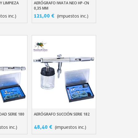
 en tu primer pedido
Y LIMPIEZA
AERÓGRAFO IWATA NEO HP-CN
ito
Añadir Al Carrito
0,35 MM
r cada recomendación
121,00 €
tos inc.)
(impuestos inc.)
etín: 5€ de descuento
azo de 48-72 horas.
es en compras superiores a 30 €.
nline en menos de 1 minuto.
ciones y recibe vales
lidad con cada pedido.
s en un plazo de 14 días.
 en tu primer pedido
r cada recomendación
etín: 5€ de descuento
AD SERIE 180
AERÓGRAFO SUCCIÓN SERIE 182
ito
Añadir Al Carrito
48,40 €
tos inc.)
(impuestos inc.)