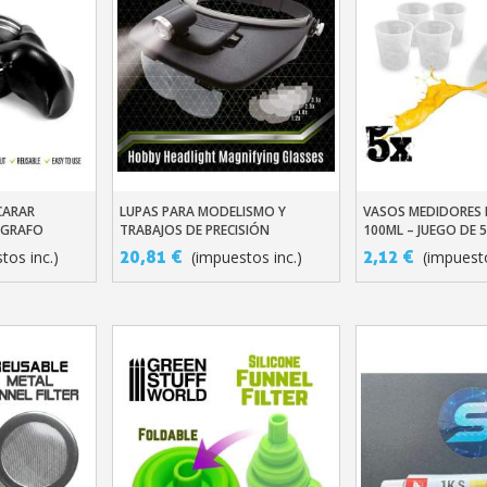
CARAR
LUPAS PARA MODELISMO Y
VASOS MEDIDORES 
ito
Añadir Al Carrito
Añadir Al Carr
RÓGRAFO
TRABAJOS DE PRECISIÓN
100ML – JUEGO DE 5
20,81 €
2,12 €
tos inc.)
(impuestos inc.)
(impuesto