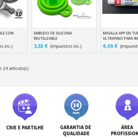
BLE CON
EMBUDO DE SILICONA
MASILLA APP EN TU
ito
Añadir Al Carrito
Añadir Al Carr
REUTILIZABLE
ULTRAFINO PARA IM
REPARACIÓN 3D
3,55 €
6,05 €
s inc.)
(impuestos inc.)
(impuesto
 24 artículo(s)
GARANTIA DE 
ÁREA 
CRIE E PARTILHE
QUALIDADE
PROFISSIO