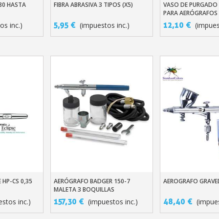
5 € de descuento
80 HASTA
FIBRA ABRASIVA 3 TIPOS (X5)
VASO DE PURGADO 
ito
Añadir Al Carrito
Añadir Al Carr
PARA AERÓGRAFOS
Cupón de 10 € po
5,95 €
12,10 €
os inc.)
(impuestos inc.)
(impues
Suscríbete al bol
Entrega en un pl
Paga en 4 plazos sin comision
Obtenga su presupuesto o
Comparte tus crea
Gana puntos de fide
Devuelve los producto
5 € de descuento
Cupón de 10 € po
Suscríbete al bol
 HP-CS 0,35
AERÓGRAFO BADGER 150-7
AEROGRAFO GRAVED
ito
Añadir Al Carrito
Añadir Al Carr
MALETA 3 BOQUILLAS
157,30 €
48,40 €
stos inc.)
(impuestos inc.)
(impues