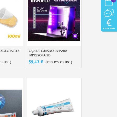
€
FIDELIDAD
DESECHABLES
CAJA DE CURADO UV PARA
ito
Añadir Al Carrito
IMPRESORA 3D
59,12 €
s inc.)
(impuestos inc.)