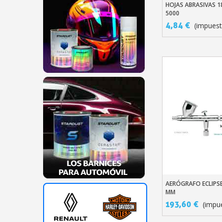
HOJAS ABRASIVAS 1
Añadir Al Carr
5000
4,84 €
(impuest
AERÓGRAFO ECLIPSE
Añadir Al Carr
MM
193,60 €
(impue