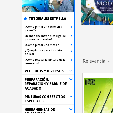
TUTORIALES ESTRELLA
¿Cómo pintar un coche en 7
pasos?<
¿Dónde encontrar el código de
pintura de tu coche?
¿Cómo pintar una moto?
¿ Qué pintura para bicicleta
aplicar ?
¿Cómo retocar la pintura de la
Relevancia
carrocería?
VEHÍCULOS Y DIVERSOS
PREPARACIÓN,
REPARACIÓN Y BARNIZ DE
ACABADO.
PINTURAS CON EFECTOS
ESPECIALES
HERRAMIENTAS DE