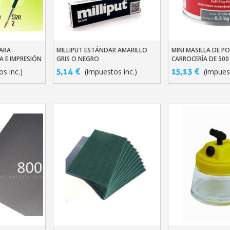
PARA
MILLIPUT ESTÁNDAR AMARILLO
MINI MASILLA DE PO
ito
Añadir Al Carrito
Añadir Al Carr
 E IMPRESIÓN
GRIS O NEGRO
CARROCERÍA DE 500
IES
ENDURECEDOR
5,14 €
15,13 €
s inc.)
(impuestos inc.)
(impuest
Suscríbete al bol
Entrega en un pl
Paga en 4 plazos sin comision
Obtenga su presupuesto o
Comparte tus crea
Gana puntos de fide
Devuelve los producto