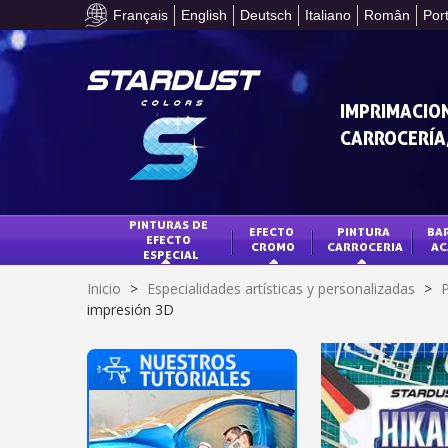
Français
English
Deutsch
Italiano
Român
Por
IMPRIMACION
CARROCERÍA,
PINTURAS DE 
EFECTO 
PINTURA 
BAR
EFECTO 
CROMO
CARROCERIA
AC
ESPECIAL
Inicio
>
Especialidades artísticas y personalizadas
>
P
impresión 3D