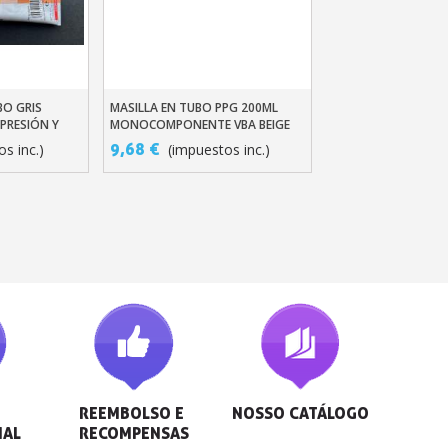
BO GRIS
MASILLA EN TUBO PPG 200ML
ito
Añadir Al Carrito
PRESIÓN Y
MONOCOMPONENTE VBA BEIGE
TAPÓN ACRÍLICO A242
9,68 €
s inc.)
(impuestos inc.)
REEMBOLSO E 
NOSSO CATÁLOGO
NAL
RECOMPENSAS