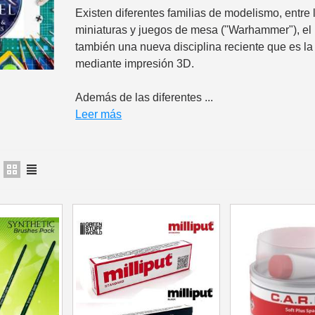
Existen diferentes familias de modelismo, entr
5 € de descuento
miniaturas y juegos de mesa ("Warhammer"), el m
Cupón de 10 € po
también una nueva disciplina reciente que es la 
mediante impresión 3D.
Suscríbete al bol
Entrega en un pl
Además de las diferentes ...
Paga en 4 plazos sin comision
Leer más
Obtenga su presupuesto o
Comparte tus crea
Gana puntos de fide
Devuelve los producto
5 € de descuento
Cupón de 10 € po
Suscríbete al bol