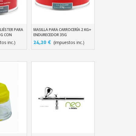
LIÉSTER PARA
MASILLA PARA CARROCERÍA 2 KG+
ito
Añadir Al Carrito
 G CON
ENDURECEDOR 35G
24,20 €
os inc.)
(impuestos inc.)
etín: 5€ de descuento
azo de 48-72 horas.
es en compras superiores a 30 €.
nline en menos de 1 minuto.
ciones y recibe vales
lidad con cada pedido.
s en un plazo de 14 días.