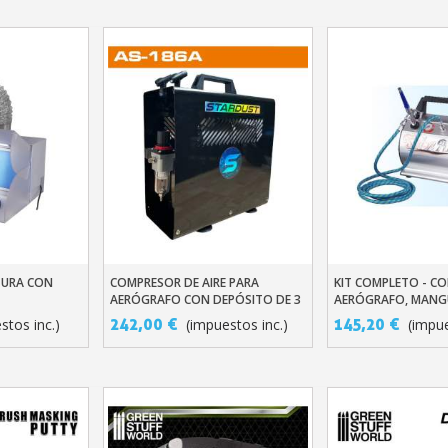
TURA CON
COMPRESOR DE AIRE PARA
KIT COMPLETO - C
ito
Añadir Al Carrito
Añadir Al Carr
AERÓGRAFO CON DEPÓSITO DE 3
AERÓGRAFO, MANGU
LITROS – 20-24 LITROS/MIN
242,00 €
145,20 €
stos inc.)
(impuestos inc.)
(impue