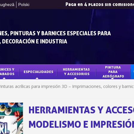
Paga en 4 plazos sin comision
tugheză
Polski
ES, PINTURAS Y BARNICES ESPECIALES PARA
 DECORACIÓN E INDUSTRIA
PINTURA 
NICES Y 
HERRAMIENTAS 
ESPECIALIDADES
PARA 
ABADOS
Y ACCESORIOS
AERÓGRAFO
Suscríbete al bol
inturas acrílicas para impresión 3D – Imprimaciones, colores y barni
Entrega en un pl
Paga en 4 plazos sin comision
Obtenga su presupuesto o
HERRAMIENTAS Y ACCES
Comparte tus crea
MODELISMO E IMPRESIÓ
Gana puntos de fide
Devuelve los producto