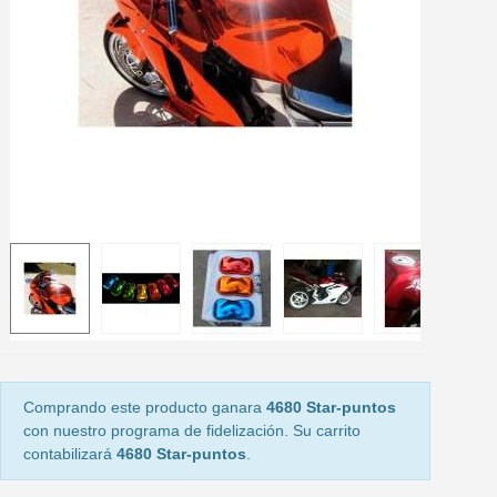
Paga en 4 plazos sin comisione
Obtenga su presupuesto on
Comparte tus creaci
Gana puntos de fidel
Devuelve los productos 
5 € de descuento e
Cupón de 10 € por 
Suscríbete al bolet
Comprando este producto ganara
4680 Star-puntos
con nuestro programa de fidelización. Su carrito
contabilizará
4680 Star-puntos
.