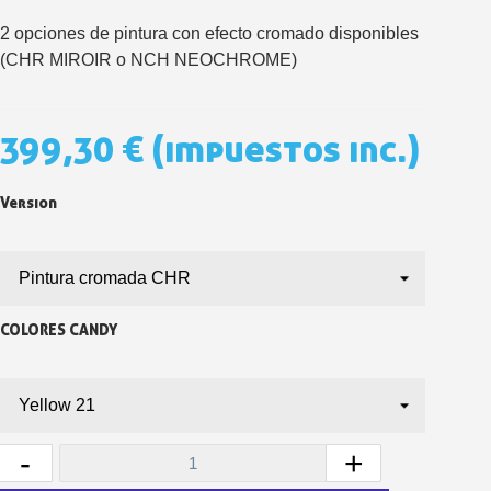
Paga en 4 plazos sin comisione
2 opciones de pintura con efecto cromado disponibles
Obtenga su presupuesto on
(CHR MIROIR o NCH NEOCHROME)
Comparte tus creaci
Gana puntos de fidel
399,30 €
(impuestos inc.)
Devuelve los productos 
5 € de descuento e
Version
Cupón de 10 € por 
Suscríbete al bolet
COLORES CANDY
-
+