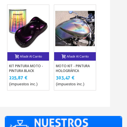
Añadir Al Carrito
Añadir Al Carrito
Añadir Al 
KIT PINTURA MOTO -
MOTO KIT - PINTURA
KIT DISPLAY -
PINTURA BLACK
HOLOGRÁFICA
MUESTRAS DE
INTERFERENCE
PINTURAS
225,87 €
303,47 €
221,73 €
(impuestos inc.)
(impuestos inc.)
(impuestos in