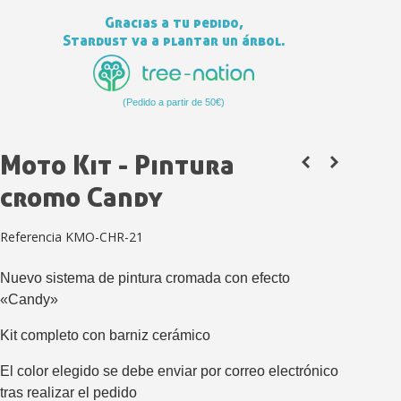
Gracias a tu pedido,
Stardust va a plantar un árbol.
Suscríbete al bolet
(Pedido a partir de 50€)
Entrega en un pla
Paga en 4 plazos sin comisione
Moto Kit - Pintura
Obtenga su presupuesto on
cromo Candy
Comparte tus creaci
Referencia
KMO-CHR-21
Gana puntos de fidel
Devuelve los productos 
Nuevo sistema de pintura cromada con efecto
5 € de descuento e
«Candy»
Cupón de 10 € por 
Kit completo con barniz cerámico
Suscríbete al bolet
El color elegido se debe enviar por correo electrónico
Entrega en un pla
tras realizar el pedido