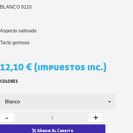
5 € de descuento e
BLANCO 9110
Cupón de 10 € por 
Suscríbete al bolet
Entrega en un pla
Aspecto satinado
Paga en 4 plazos sin comisione
Tacto gomoso
Obtenga su presupuesto on
Comparte tus creaci
12,10 €
(impuestos inc.)
Gana puntos de fidel
Devuelve los productos 
COLORES
5 € de descuento e
Cupón de 10 € por 
Suscríbete al bolet
-
+
Añadir Al Carrito