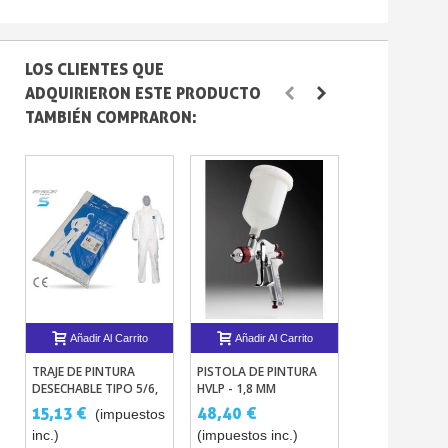
LOS CLIENTES QUE
ADQUIRIERON ESTE PRODUCTO
TAMBIÉN COMPRARON:
Añadir Al Carrito
Añadir Al Carrito
Añadir Al 
TRAJE DE PINTURA
PISTOLA DE PINTURA
MÁSCARA DE D
DESECHABLE TIPO 5/6,
HVLP - 1,8 MM
CARTUCHOS SI
PROTECCIÓN
MANTENIMIEN
15,13 €
48,40 €
30,25 €
(impuestos
(im
ANTIESTÁTICA
inc.)
(impuestos inc.)
inc.)