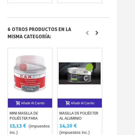
6 OTROS PRODUCTOS EN LA
MISMA CATEGORÍA:
Añadir Al Carrito
Añadir Al Carrito
Añadir Al 
MINI MASILLA DE
MASILLA DE POLIÉSTER
IMPRIMACION 
POLIÉSTER PARA
AL ALUMINIO
RELLENO
CARROCERÍA DE 500 G
BICOMPONENTE PARA
BICOMPONENT
15,13 €
24,20 €
27,23 €
(impuestos
(im
CON ENDURECEDOR
CARROCERÍA 1L
inc.)
(impuestos inc.)
inc.)