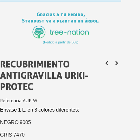
Gracias a tu pedido,
Stardust va a plantar un árbol.
(Pedido a partir de 50€)
RECUBRIMIENTO
ANTIGRAVILLA URKI-
Suscríbete al bolet
Entrega en un pla
PROTEC
Paga en 4 plazos sin comisione
Referencia
AUP-W
Obtenga su presupuesto on
Envase 1 L, en 3 colores diferentes:
Comparte tus creaci
Gana puntos de fidel
NEGRO 9005
Devuelve los productos 
GRIS 7470