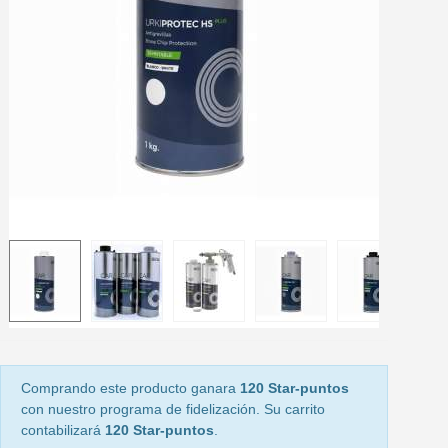
5 € de descuento e
Cupón de 10 € por 
Suscríbete al bolet
Entrega en un pla
Paga en 4 plazos sin comisione
Obtenga su presupuesto on
Comparte tus creaci
Gana puntos de fidel
Devuelve los productos 
5 € de descuento e
Cupón de 10 € por 
Suscríbete al bolet
Comprando este producto ganara
120 Star-puntos
con nuestro programa de fidelización. Su carrito
contabilizará
120 Star-puntos
.