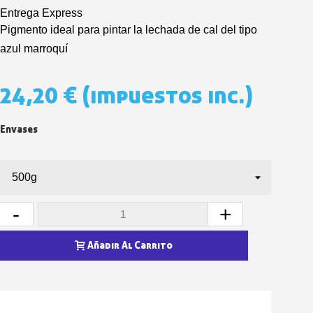
5 € de descuento e
Entrega Express
Cupón de 10 € por 
Pigmento ideal para pintar la lechada de cal del tipo
Suscríbete al bolet
azul marroquí
Entrega en un pla
24,20 €
(impuestos inc.)
Paga en 4 plazos sin comisione
Obtenga su presupuesto on
Envases
Comparte tus creaci
Gana puntos de fidel
Devuelve los productos 
5 € de descuento e
-
+
Cupón de 10 € por 
Suscríbete al bolet
Añadir Al Carrito