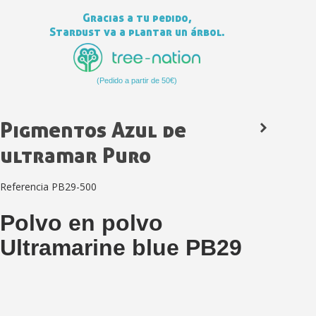
Gracias a tu pedido,
Stardust va a plantar un árbol.
(Pedido a partir de 50€)
Pigmentos Azul de
ultramar Puro
Suscríbete al bolet
Referencia
PB29-500
Entrega en un pla
Paga en 4 plazos sin comisione
Polvo en polvo
Obtenga su presupuesto on
Ultramarine blue PB29
Comparte tus creaci
Gana puntos de fidel
Devuelve los productos 