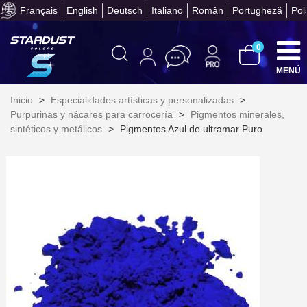
Paga en 4 plazos sin comisione
Français
English
Deutsch
Italiano
Român
Portugheză
Pol
0
MENÚ
Inicio
>
Especialidades artísticas y personalizadas
>
Purpurinas y nácares para carrocería
>
Pigmentos minerales,
sintéticos y metálicos
>
Pigmentos Azul de ultramar Puro
Suscríbete al bolet
Entrega en un pla
Paga en 4 plazos sin comisione
Obtenga su presupuesto on
Comparte tus creaci
Gana puntos de fidel
Devuelve los productos 