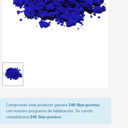
5 € de descuento e
Cupón de 10 € por 
Suscríbete al bolet
Entrega en un pla
Paga en 4 plazos sin comisione
Obtenga su presupuesto on
Comparte tus creaci
Gana puntos de fidel
Devuelve los productos 
5 € de descuento e
Cupón de 10 € por 
Comprando este producto ganara
240 Star-puntos
Suscríbete al bolet
con nuestro programa de fidelización. Su carrito
contabilizará
240 Star-puntos
.