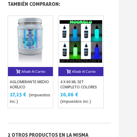
TAMBIÉN COMPRARON:
Añadir Al Carrito
Añadir Al Carrito
Añadir Al 
AGLOMERANTE MEDIO
4 X 60 ML SET
TINTES
ACRÍLICO
COMPLETO COLORES
CONCENTRADO
TRANSPARENTE PARA
FOSFORESCENTES
PINTURAS Y RE
27,23 €
20,06 €
6,05 €
(impuestos
(imp
PINTURA Y PIGMENTOS
AGUA
inc.)
(impuestos inc.)
inc.)
2 OTROS PRODUCTOS EN LA MISMA