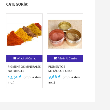
CATEGORÍA:
Añadir Al Carrito
Añadir Al Carrito
PIGMENTOS MINERALES
PIGMENTOS
NATURALES
METÁLICOS ORO
ARTÍSTICOS 250G
BRONCE COBRE 10
13,31 €
9,68 €
(impuestos
(impuestos
MICRAS
inc.)
inc.)