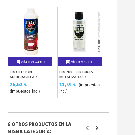
Añadir Al Carrito
Añadir Al Carrito
Añadir Al 
PROTECCIÓN
HRC200 - PINTURAS
PINTURA HOLO
ANTIGRAVILLA Y
METALIZADAS Y
PARA RADIO 
ANTICARBURANTE
NACARADAS PARA
ASTRAL – HIKAR
26,62 €
11,59 €
18,15 €
(impuestos
(im
HIKARI PARA
MODELISMO RC EN
(impuestos inc.)
inc.)
inc.)
RADIOMODELISMO
LEXAN HIKARI R/C
6 OTROS PRODUCTOS EN LA
MISMA CATEGORÍA: