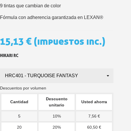
Cupón de 10 € por 
9 tintas que cambian de color
Suscríbete al bolet
Fórmula con adherencia garantizada en LEXAN®
Entrega en un pla
Paga en 4 plazos sin comisione
15,13 €
(impuestos inc.)
Obtenga su presupuesto on
Comparte tus creaci
HIKARI RC
Gana puntos de fidel
Devuelve los productos 
5 € de descuento e
Cupón de 10 € por 
Descuentos por volumen
Suscríbete al bolet
Descuento
Cantidad
Usted ahorra
unitario
5
10%
7,56 €
20
20%
60,50 €