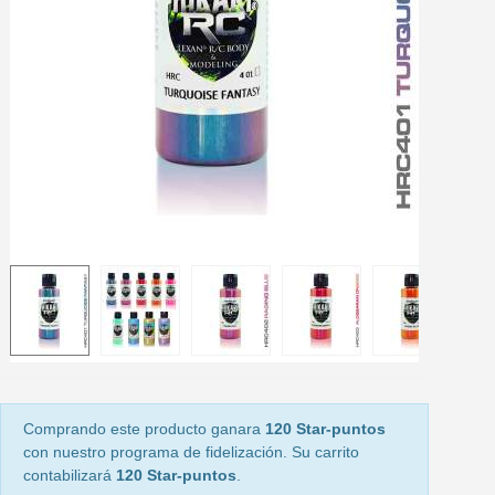
5 € de descuento e
Cupón de 10 € por 
Suscríbete al bolet
Entrega en un pla
Paga en 4 plazos sin comisione
Obtenga su presupuesto on
Comparte tus creaci
Gana puntos de fidel
Devuelve los productos 
5 € de descuento e
Cupón de 10 € por 
Suscríbete al bolet
Comprando este producto ganara
120 Star-puntos
con nuestro programa de fidelización. Su carrito
contabilizará
120 Star-puntos
.