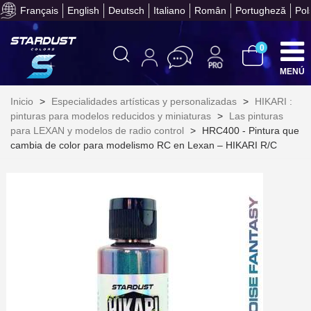
Français
English
Deutsch
Italiano
Român
Portugheză
Pol
Obtenga su presupuesto on
0
MENÚ
Inicio
>
Especialidades artísticas y personalizadas
>
HIKARI :
pinturas para modelos reducidos y miniaturas
>
Las pinturas
para LEXAN y modelos de radio control
>
HRC400 - Pintura que
cambia de color para modelismo RC en Lexan – HIKARI R/C
Suscríbete al bolet
Entrega en un pla
Paga en 4 plazos sin comisione
Obtenga su presupuesto on
Comparte tus creaci
Gana puntos de fidel
Devuelve los productos 