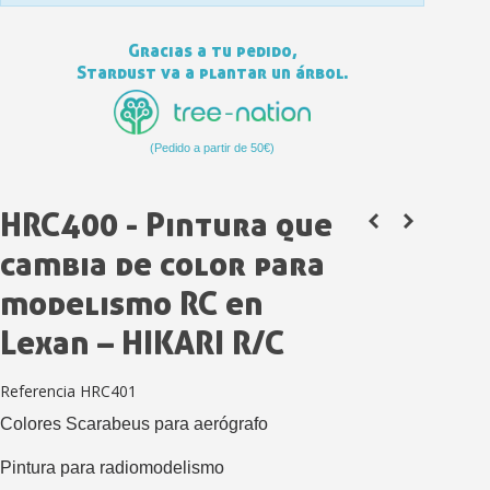
Gracias a tu pedido,
Stardust va a plantar un árbol.
(Pedido a partir de 50€)
HRC400 - Pintura que
Suscríbete al bolet
cambia de color para
Entrega en un pla
modelismo RC en
Paga en 4 plazos sin comisione
Lexan – HIKARI R/C
Obtenga su presupuesto on
Comparte tus creaci
Referencia
HRC401
Gana puntos de fidel
Colores Scarabeus para aerógrafo
Devuelve los productos 
Pintura para radiomodelismo
5 € de descuento e