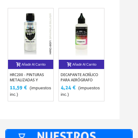
Añadir Al Carrito
Añadir Al Carrito
Añadir Al 
HRC200 - PINTURAS
DECAPANTE ACRÍLICO
HRC110 - PR
METALIZADAS Y
PARA AERÓGRAFO
DE ADHESIÓN 
NACARADAS PARA
POLICARBONA
11,59 €
4,24 €
8,71 €
(impuestos
(impuestos
(imp
MODELISMO RC EN
LEXAN – HIKARI
inc.)
inc.)
inc.)
LEXAN HIKARI R/C