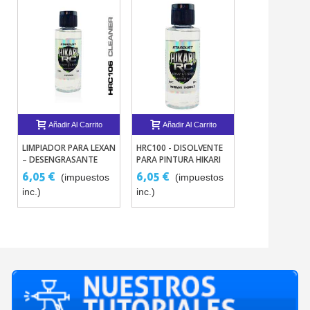
Añadir Al Carrito
Añadir Al Carrito
Añadir Al 
LIMPIADOR PARA LEXAN
HRC100 - DISOLVENTE
PINTURA HOLO
– DESENGRASANTE
PARA PINTURA HIKARI
PARA RADIO 
ELECTROSTÁTICO -
RC PARA EL
ASTRAL – HIKAR
6,05 €
6,05 €
18,15 €
(impuestos
(impuestos
(im
HIKARI RC
RADIOMODELISMO
inc.)
inc.)
inc.)