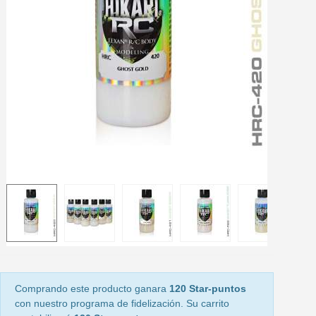
Paga en 4 plazos sin comisione
Obtenga su presupuesto on
Comparte tus creaci
Gana puntos de fidel
Devuelve los productos 
5 € de descuento e
Cupón de 10 € por 
Suscríbete al bolet
Comprando este producto ganara
120 Star-puntos
con nuestro programa de fidelización. Su carrito