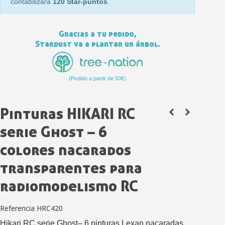
contabilizará
120 Star-puntos
.
Gracias a tu pedido,
Stardust va a plantar un árbol.
Suscríbete al bolet
Entrega en un pla
(Pedido a partir de 50€)
Paga en 4 plazos sin comisione
Obtenga su presupuesto on
Pinturas HIKARI RC
Comparte tus creaci
serie Ghost – 6
Gana puntos de fidel
colores nacarados
Devuelve los productos 
transparentes para
5 € de descuento e
Cupón de 10 € por 
radiomodelismo RC
Suscríbete al bolet
Referencia
HRC420
Entrega en un pla
Hikari RC serie Ghost– 6 pinturas Lexan nacaradas