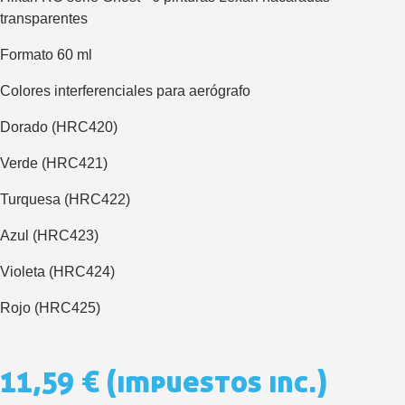
Paga en 4 plazos sin comisione
transparentes
Obtenga su presupuesto on
Formato 60 ml
Comparte tus creaci
Gana puntos de fidel
Colores interferenciales para aerógrafo
Devuelve los productos 
Dorado (HRC420)
5 € de descuento e
Verde (HRC421)
Cupón de 10 € por 
Suscríbete al bolet
Turquesa (HRC422)
Azul (HRC423)
Violeta (HRC424)
Rojo (HRC425)
11,59 €
(impuestos inc.)