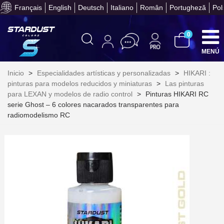
Devuelve los productos 
Français
English
Deutsch
Italiano
Român
Portugheză
Pol
0
MENÚ
Suscríbete al bolet
Inicio
>
Especialidades artísticas y personalizadas
>
HIKARI :
pinturas para modelos reducidos y miniaturas
>
Las pinturas
Entrega en un pla
para LEXAN y modelos de radio control
>
Pinturas HIKARI RC
Paga en 4 plazos sin comisione
serie Ghost – 6 colores nacarados transparentes para
radiomodelismo RC
Obtenga su presupuesto on
Comparte tus creaci
Gana puntos de fidel
Devuelve los productos 
5 € de descuento e
Cupón de 10 € por 
Suscríbete al bolet
Entrega en un pla