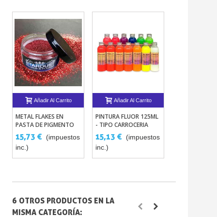
Añadir Al Carrito
Añadir Al Carrito
Añadir Al 
METAL FLAKES EN
PINTURA FLUOR 125ML
250ML PINTUR
PASTA DE PIGMENTO
- TIPO CARROCERIA
FOSFORESCENT
CONCENTRADA
AUTOMÓVIL
15,73 €
15,13 €
36,30 €
(impuestos
(impuestos
inc.)
inc.)
(impuestos in
6 OTROS PRODUCTOS EN LA
MISMA CATEGORÍA: