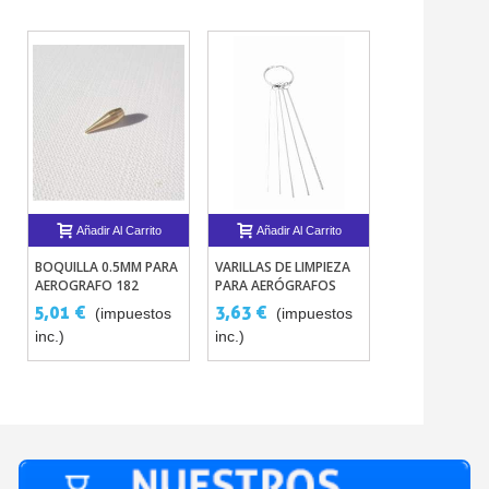
Añadir Al Carrito
Añadir Al Carrito
Añadir Al 
BOQUILLA 0.5MM PARA
VARILLAS DE LIMPIEZA
MINI COMPRES
AEROGRAFO 182
PARA AERÓGRAFOS
AERÓGRAFO 10
5,01 €
3,63 €
66,55 €
(impuestos
(impuestos
(im
inc.)
inc.)
inc.)