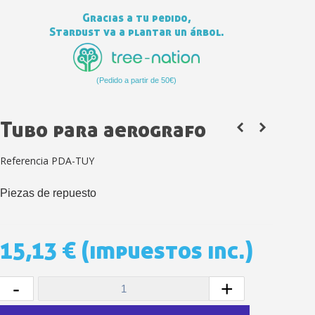
Gracias a tu pedido,
Stardust va a plantar un árbol.
(Pedido a partir de 50€)
Tubo para aerografo
Referencia
PDA-TUY
Suscríbete al bolet
Entrega en un pla
Piezas de repuesto
Paga en 4 plazos sin comisione
Obtenga su presupuesto on
15,13 €
(impuestos inc.)
Comparte tus creaci
Gana puntos de fidel
-
+
Devuelve los productos 