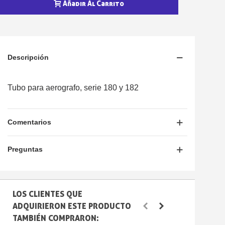
5 € de descuento e
Añadir Al Carrito
Cupón de 10 € por 
Suscríbete al bolet
Entrega en un pla
Descripción
Paga en 4 plazos sin comisione
Obtenga su presupuesto on
Tubo para aerografo, serie 180 y 182
Comparte tus creaci
Gana puntos de fidel
Comentarios
Devuelve los productos 
5 € de descuento e
Preguntas
Cupón de 10 € por 
Suscríbete al bolet
LOS CLIENTES QUE
ADQUIRIERON ESTE PRODUCTO
TAMBIÉN COMPRARON: