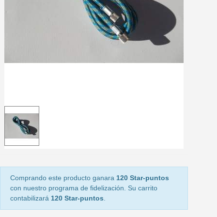
5 € de descuento e
Cupón de 10 € por 
Suscríbete al bolet
Entrega en un pla
Paga en 4 plazos sin comisione
Obtenga su presupuesto on
Comparte tus creaci
Gana puntos de fidel
Devuelve los productos 
5 € de descuento e
Cupón de 10 € por 
Comprando este producto ganara
120 Star-puntos
Suscríbete al bolet
con nuestro programa de fidelización. Su carrito
contabilizará
120 Star-puntos
.