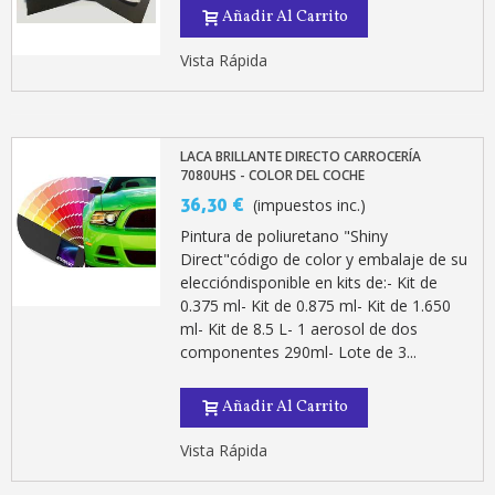
5 € de descuento e
Añadir Al Carrito
Cupón de 10 € por 
Vista Rápida
Suscríbete al bolet
Entrega en un pla
Paga en 4 plazos sin comisione
LACA BRILLANTE DIRECTO CARROCERÍA
Obtenga su presupuesto on
7080UHS - COLOR DEL COCHE
36,30 €
(impuestos inc.)
Comparte tus creaci
Pintura de poliuretano "Shiny
Gana puntos de fidel
Direct"código de color y embalaje de su
Devuelve los productos 
eleccióndisponible en kits de:- Kit de
0.375 ml- Kit de 0.875 ml- Kit de 1.650
5 € de descuento e
ml- Kit de 8.5 L- 1 aerosol de dos
Cupón de 10 € por 
componentes 290ml- Lote de 3...
Suscríbete al bolet
Añadir Al Carrito
Vista Rápida