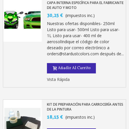
CAPA INTERNA ESPECÍFICA PARA EL FABRICANTE
DE AUTO Y MOTO
30,25 €
(impuestos inc.)
Nuestras ofertas disponibles- 250ml
Listo para usar- 500ml Listo para usar-
1L Listo para usar- 400 ml de
aerosolIndique el código de color
deseado por correo electrónico a
orders@stardustcolors.com después de...
Suscríbete al bolet
Añadir Al Carrito
Entrega en un pla
Vista Rápida
Paga en 4 plazos sin comisione
Obtenga su presupuesto on
Comparte tus creaci
KIT DE PREPARACIÓN PARA CARROCERÍA ANTES
DE LA PINTURA
Gana puntos de fidel
18,15 €
(impuestos inc.)
Devuelve los productos 