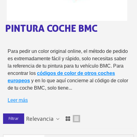
5 € de descuento e
Cupón de 10 € por 
PINTURA COCHE BMC
Suscríbete al bolet
Entrega en un pla
Paga en 4 plazos sin comisione
Para pedir un color original online, el método de pedido
Obtenga su presupuesto on
es extremadamente fácil y rápido, solo necesitas saber
la referencia de tu pintura para tu vehículo BMC. Para
Comparte tus creaci
encontrar los
códigos de color de otros coches
Gana puntos de fidel
europeos
y en lo que aquí concierne al código de color
Devuelve los productos 
de tu coche BMC, solo tiene...
5 € de descuento e
Leer más
Cupón de 10 € por 
Suscríbete al bolet
Relevancia
Filtrar