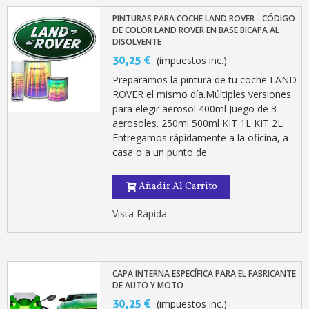
PINTURAS PARA COCHE LAND ROVER - CÓDIGO
DE COLOR LAND ROVER EN BASE BICAPA AL
DISOLVENTE
30,25 €
(impuestos inc.)
Preparamos la pintura de tu coche LAND
ROVER el mismo día.Múltiples versiones
para elegir aerosol 400ml Juego de 3
aerosoles. 250ml 500ml KIT 1L KIT 2L
Entregamos rápidamente a la oficina, a
casa o a un punto de...
Suscríbete al bolet
Entrega en un pla
Añadir Al Carrito
Paga en 4 plazos sin comisione
Vista Rápida
Obtenga su presupuesto on
Comparte tus creaci
Gana puntos de fidel
CAPA INTERNA ESPECÍFICA PARA EL FABRICANTE
DE AUTO Y MOTO
Devuelve los productos 
30,25 €
(impuestos inc.)