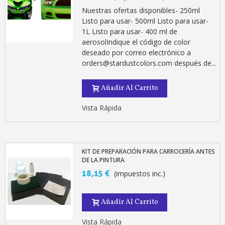
5 € de descuento e
Nuestras ofertas disponibles- 250ml
Cupón de 10 € por 
Listo para usar- 500ml Listo para usar-
1L Listo para usar- 400 ml de
Suscríbete al bolet
aerosolIndique el código de color
Entrega en un pla
deseado por correo electrónico a
orders@stardustcolors.com después de...
Paga en 4 plazos sin comisione
Obtenga su presupuesto on
Añadir Al Carrito
Comparte tus creaci
Vista Rápida
Gana puntos de fidel
Devuelve los productos 
5 € de descuento e
KIT DE PREPARACIÓN PARA CARROCERÍA ANTES
Cupón de 10 € por 
DE LA PINTURA
18,15 €
Suscríbete al bolet
(impuestos inc.)
Añadir Al Carrito
Vista Rápida