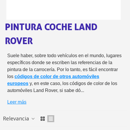
5 € de descuento e
Cupón de 10 € por 
PINTURA COCHE LAND
Suscríbete al bolet
Entrega en un pla
ROVER
Paga en 4 plazos sin comisione
Obtenga su presupuesto on
Suele haber, sobre todo vehículos en el mundo, lugares
específicos donde se escriben las referencias de la
Comparte tus creaci
pintura de la carrocería. Por lo tanto, es fácil encontrar
Gana puntos de fidel
los
códigos de color de otros automóviles
Devuelve los productos 
europeos
y, en este caso, los códigos de color de los
5 € de descuento e
automóviles Land Rover, si sabe dó...
Cupón de 10 € por 
Leer más
Suscríbete al bolet
Relevancia